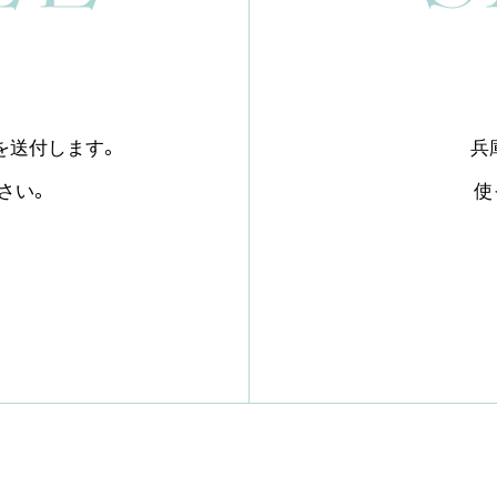
を送付します。
兵
さい。
使